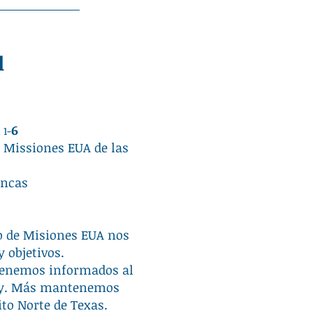
l
6
 1-
 Missiones EUA de las
ancas
o de Misiones EUA nos
 objetivos.
tenemos informados al
cky. Más mantenemos
ito Norte de Texas.