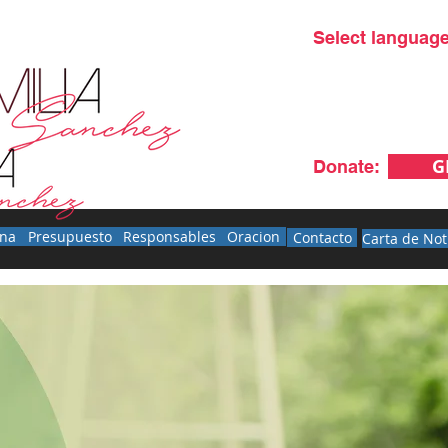
Select language
G
Donate:
ana
Presupuesto
Responsables
Oracion
Contacto
Noticias
Únete
Contacto
Carta de Not