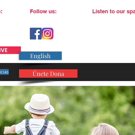
:
Follow us:
Listen to our sp
IVE
English
icias
Únete Dona