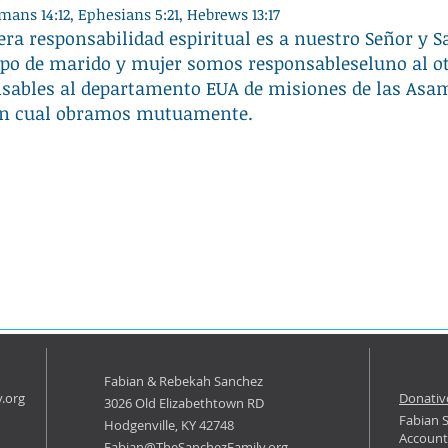
mans 14:12, Ephesians 5:21,
Hebrews 13:17
ra responsabilidad espiritual es a nuestro Señor y Sa
po de marido y mujer somos responsableseluno al ot
ables al departamento EUA de misiones de las Asamb
on cual obramos mutuamente.
Fabian & Rebekah Sanchez
.org
Donativ
3026 Old Elizabethtown RD
Fabian 
Hodgenville, KY 42748
Account
Fabian@TheSanchezFamily.org