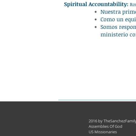
Spiritual Accountability:
Ro
Nuestra prime
Como un equi
Somos respons
ministerio c
2016 by TheSanchezFamily
Assemblies Of God
US Missionaries