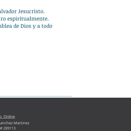
lvador Jesucristo.
ro espiritualmente.
lea de Dios y a todo
o Online
Sanchez-Martinez
# 289113