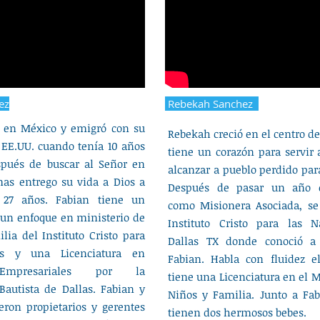
ez
Rebekah Sanchez
ó en México y emigró con su
Rebekah creció en el centro d
s EE.UU. cuando tenía 10 años
tiene un corazón para servir 
spués de buscar al Señor en
alcanzar a pueblo perdido para
mas entrego su vida a Dios a
Después de pasar un año 
 27 años. Fabian tiene un
como Misionera Asociada, se
un enfoque en ministerio de
Instituto Cristo para las 
lia del Instituto Cristo para
Dallas TX donde conoció a
es y una Licenciatura en
Fabian. Habla con fluidez e
Empresariales por la
tiene una Licenciatura en el M
Bautista de Dallas. Fabian y
Niños y Familia. Junto a Fab
eron propietarios y gerentes
tienen dos hermosos bebes.