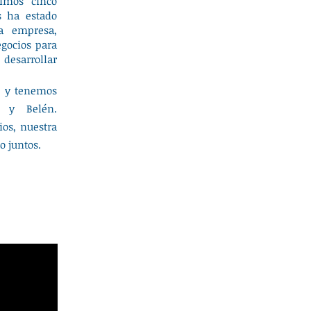
timos cinco
s ha estado
a empresa,
egocios para
 desarrollar
2 y tenemos
 y Belén.
ios, nuestra
o juntos.