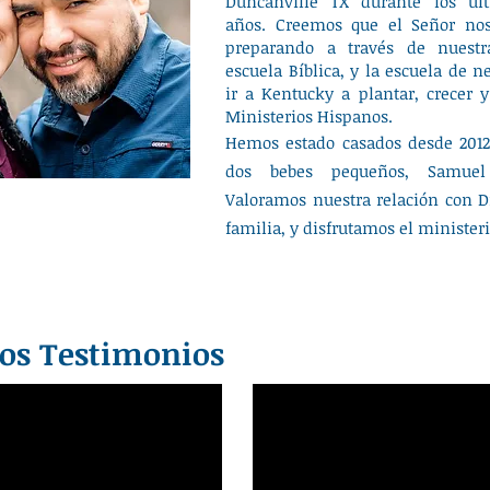
Duncanville TX durante los úl
años. Creemos que el Señor no
preparando a través de nuestr
escuela Bíblica, y la escuela de n
ir a Kentucky a plantar, crecer y
Ministerios Hispanos.
Hemos estado casados ​​desde 201
dos bebes pequeños, Samuel
Valoramos nuestra relación con D
familia, y disfrutamos el ministeri
os Testimonios