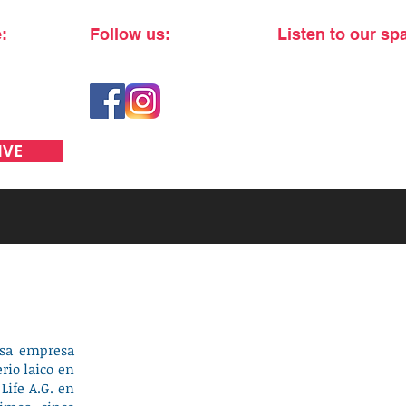
:
Follow us:
Listen to our sp
IVE
osa empresa
rio laico en
 Life A.G. en