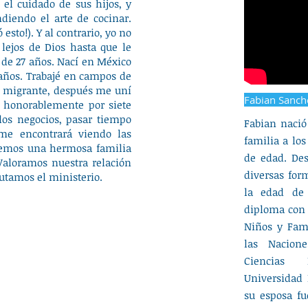
 el cuidado de sus hijos, y
iendo el arte de cocinar.
 esto!). Y al contrario, yo no
lejos de Dios hasta que le
 de 27 años. Nací en México
 años. Trabajé en campos de
 migrante, después me uní
Fabian Sanch
í honorablemente por siete
los negocios, pasar tiempo
Fabian naci
me encontrará viendo las
familia a lo
enemos una hermosa familia
de edad. De
Valoramos nuestra relación
diversas for
rutamos el ministerio.
la edad de
diploma con 
Niños y Fami
las Nacion
Ciencias 
Universidad 
su esposa fu