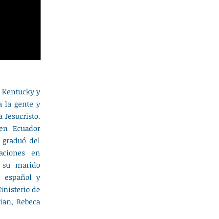
e Kentucky y
a la gente y
 Jesucristo.
en Ecuador
 graduó del
Naciones en
 su marido
l español y
inisterio de
ian, Rebeca