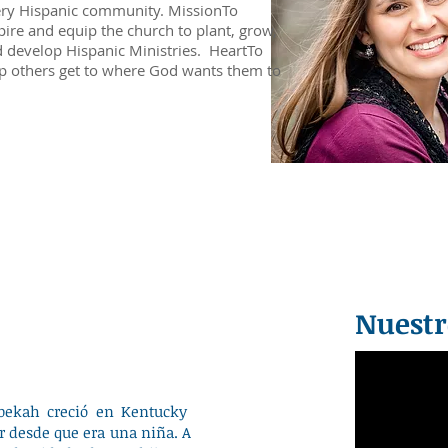
ry Hispanic community. MissionTo
pire and equip the church to plant, grow,
 develop Hispanic Ministries. HeartTo
p others get to where God wants them to
.
Nuestr
ebekah creció en Kentucky
r desde que era una niña. A